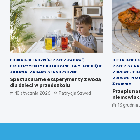
EDUKACJA I ROZWÓJ PRZEZ ZABAWĘ
DIETA DZIEC
EKSPERYMENTY EDUKACYJNE
GRY DZIECIĘCE
PRZEPISY NA 
ZABAWA
ZABAWY SENSORYCZNE
ZDROWE JEDZ
ZDROWE PRZE
Spektakularne eksperymenty z wodą
ŻYWIENIE
dla dzieci w przedszkolu
Przepis na
10 stycznia 2026
Patrycja Szwed
niemowlak
13 grudnia