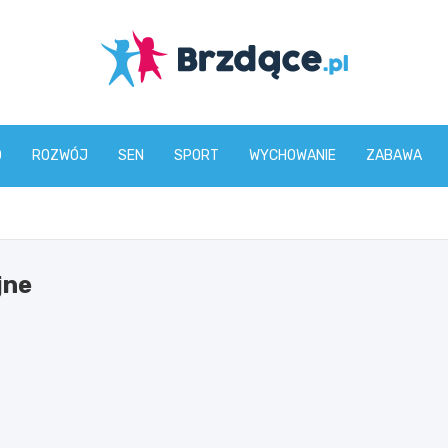
Brzdące.pl
O
ROZWÓJ
SEN
SPORT
WYCHOWANIE
ZABAWA
jne