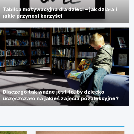
Tablica motywacyjna dla dzieci – jak działa i
jakie przynosi korzyści
Dlaczego tak ważne jest to, by dziecko
uczęszczało na jakieś zajęcia pozalekcyjne?