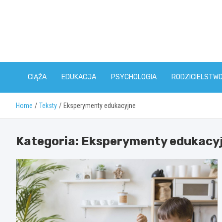
Skip
to
content
CIĄŻA
EDUKACJA
PSYCHOLOGIA
RODZICIELSTW
Home
Teksty
Eksperymenty edukacyjne
Kategoria:
Eksperymenty edukacy