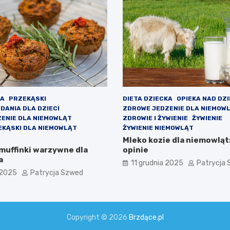
KA
PRZEKĄSKI
DIETA DZIECKA
OPIEKA NAD DZ
DANIA DLA DZIECI
ZDROWE JEDZENIE DLA NIEMOW
ENIE DLA NIEMOWLĄT
ZDROWIE I ŻYWIENIE
ŻYWIENIE
KĄSKI DLA NIEMOWLĄT
ŻYWIENIE NIEMOWLĄT
Mleko kozie dla niemowląt:
 muffinki warzywne dla
opinie
a
11 grudnia 2025
Patrycja
 2025
Patrycja Szwed
Copyright © 2026
Brzdące.pl