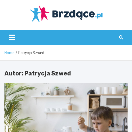
Skip
to
content
Brzdące.pl
Home
Patrycja Szwed
Autor:
Patrycja Szwed