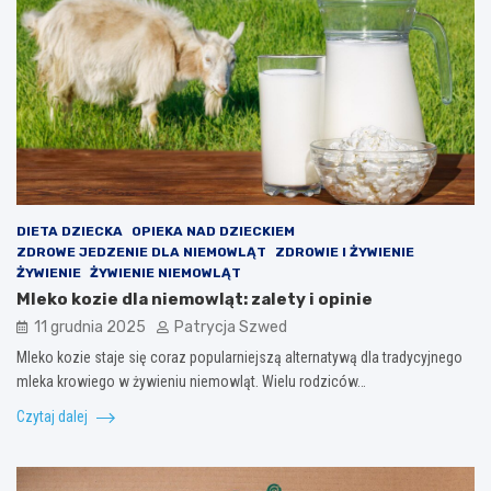
DIETA DZIECKA
OPIEKA NAD DZIECKIEM
ZDROWE JEDZENIE DLA NIEMOWLĄT
ZDROWIE I ŻYWIENIE
ŻYWIENIE
ŻYWIENIE NIEMOWLĄT
Mleko kozie dla niemowląt: zalety i opinie
11 grudnia 2025
Patrycja Szwed
Mleko kozie staje się coraz popularniejszą alternatywą dla tradycyjnego
mleka krowiego w żywieniu niemowląt. Wielu rodziców…
Czytaj dalej