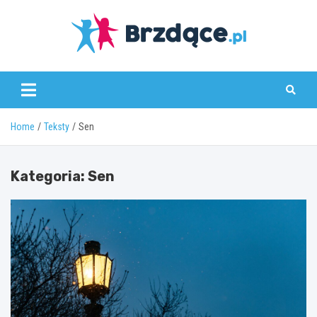
Skip
to
content
Brzdące.pl
Home
Teksty
Sen
Kategoria:
Sen