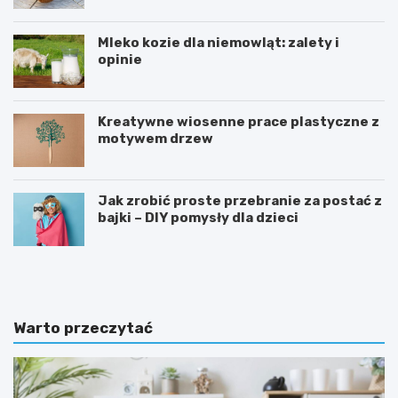
Mleko kozie dla niemowląt: zalety i
opinie
Kreatywne wiosenne prace plastyczne z
motywem drzew
Jak zrobić proste przebranie za postać z
bajki – DIY pomysły dla dzieci
T
D
a
l
b
a
l
c
i
z
Warto przeczytać
c
e
a
g
m
o
o
t
t
a