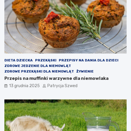
i
c
a
z
ł
ę
a
s
i
z
j
c
a
z
k
a
i
ł
e
o
p
n
DIETA DZIECKA
PRZEKĄSKI
PRZEPISY NA DANIA DLA DZIECI
r
a
ZDROWE JEDZENIE DLA NIEMOWLĄT
z
j
ZDROWE PRZEKĄSKI DLA NIEMOWLĄT
ŻYWIENIE
y
a
Przepis na muffinki warzywne dla niemowlaka
n
k
o
i
13 grudnia 2025
Patrycja Szwed
s
e
i
ś
k
z
o
a
r
j
z
ę
y
c
ś
i