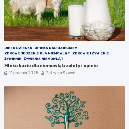
c
a
i
p
o
z
a
l
e
k
c
DIETA DZIECKA
OPIEKA NAD DZIECKIEM
y
ZDROWE JEDZENIE DLA NIEMOWLĄT
ZDROWIE I ŻYWIENIE
j
ŻYWIENIE
ŻYWIENIE NIEMOWLĄT
n
Mleko kozie dla niemowląt: zalety i opinie
e
11 grudnia 2025
Patrycja Szwed
?