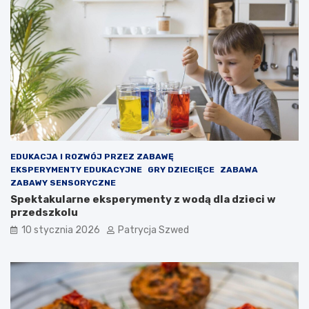
y
k
w
w
a
a
c
ż
y
n
j
e
n
j
a
e
d
s
l
t
a
t
d
o
EDUKACJA I ROZWÓJ PRZEZ ZABAWĘ
z
,
EKSPERYMENTY EDUKACYJNE
GRY DZIECIĘCE
ZABAWA
i
b
ZABAWY SENSORYCZNE
e
y
Spektakularne eksperymenty z wodą dla dzieci w
c
d
przedszkolu
i
z
10 stycznia 2026
Patrycja Szwed
–
i
j
e
a
c
k
k
d
o
z
u