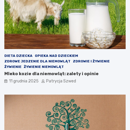
y
c
ś
i
c
a
i
p
o
z
a
l
e
k
c
DIETA DZIECKA
OPIEKA NAD DZIECKIEM
y
ZDROWE JEDZENIE DLA NIEMOWLĄT
ZDROWIE I ŻYWIENIE
j
ŻYWIENIE
ŻYWIENIE NIEMOWLĄT
n
Mleko kozie dla niemowląt: zalety i opinie
e
11 grudnia 2025
Patrycja Szwed
?