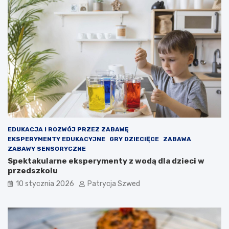
o
t
t
a
y
k
w
w
a
a
c
ż
y
n
j
e
n
j
a
e
d
s
l
t
a
t
d
o
EDUKACJA I ROZWÓJ PRZEZ ZABAWĘ
z
,
EKSPERYMENTY EDUKACYJNE
GRY DZIECIĘCE
ZABAWA
i
b
ZABAWY SENSORYCZNE
e
y
Spektakularne eksperymenty z wodą dla dzieci w
c
d
przedszkolu
i
z
10 stycznia 2026
Patrycja Szwed
–
i
j
e
a
c
k
k
d
o