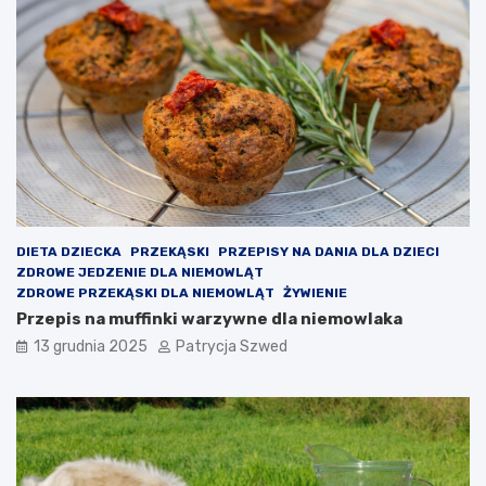
z
u
i
c
a
z
ł
ę
a
s
i
z
j
c
a
z
k
a
i
ł
e
o
p
n
DIETA DZIECKA
PRZEKĄSKI
PRZEPISY NA DANIA DLA DZIECI
r
a
ZDROWE JEDZENIE DLA NIEMOWLĄT
z
j
ZDROWE PRZEKĄSKI DLA NIEMOWLĄT
ŻYWIENIE
y
a
Przepis na muffinki warzywne dla niemowlaka
n
k
o
i
13 grudnia 2025
Patrycja Szwed
s
e
i
ś
k
z
o
a
r
j
z
ę