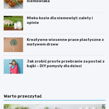
niemowlaka
Mleko kozie dla niemowląt: zalety i
opinie
Kreatywne wiosenne prace plastyczne z
motywem drzew
Jak zrobić proste przebranie za postać z
bajki – DIY pomysły dla dzieci
T
D
a
l
b
a
l
c
i
z
Warto przeczytać
c
e
a
g
m
o