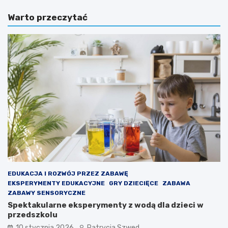
i
z
Warto przeczytać
c
e
a
g
m
o
o
t
t
a
y
k
w
w
a
a
c
ż
y
n
j
e
n
j
a
e
d
s
l
t
a
t
d
o
EDUKACJA I ROZWÓJ PRZEZ ZABAWĘ
z
,
EKSPERYMENTY EDUKACYJNE
GRY DZIECIĘCE
ZABAWA
i
b
ZABAWY SENSORYCZNE
e
y
Spektakularne eksperymenty z wodą dla dzieci w
c
d
przedszkolu
i
z
10 stycznia 2026
Patrycja Szwed