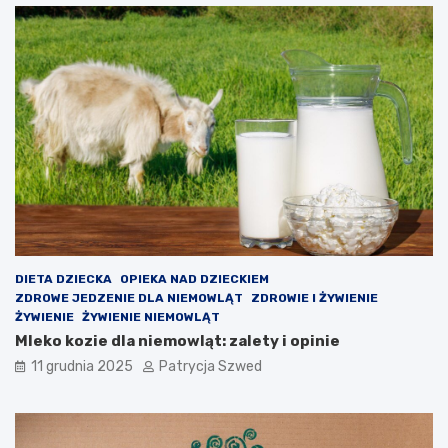
k
z
o
a
r
j
z
ę
y
c
ś
i
c
a
i
p
o
z
a
l
e
k
c
DIETA DZIECKA
OPIEKA NAD DZIECKIEM
y
ZDROWE JEDZENIE DLA NIEMOWLĄT
ZDROWIE I ŻYWIENIE
j
ŻYWIENIE
ŻYWIENIE NIEMOWLĄT
n
Mleko kozie dla niemowląt: zalety i opinie
e
11 grudnia 2025
Patrycja Szwed
?