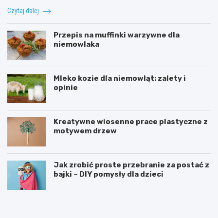
Czytaj dalej
Przepis na muffinki warzywne dla
niemowlaka
Mleko kozie dla niemowląt: zalety i
opinie
Kreatywne wiosenne prace plastyczne z
motywem drzew
Jak zrobić proste przebranie za postać z
bajki – DIY pomysły dla dzieci
T
D
a
l
b
a
l
c