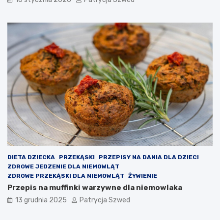
–
i
j
e
a
c
k
k
d
o
z
u
i
c
a
z
ł
ę
a
s
i
z
j
c
a
z
k
a
i
ł
e
o
p
n
DIETA DZIECKA
PRZEKĄSKI
PRZEPISY NA DANIA DLA DZIECI
r
a
ZDROWE JEDZENIE DLA NIEMOWLĄT
z
j
ZDROWE PRZEKĄSKI DLA NIEMOWLĄT
ŻYWIENIE
y
a
Przepis na muffinki warzywne dla niemowlaka
n
k
o
i
13 grudnia 2025
Patrycja Szwed
s
e
i
ś