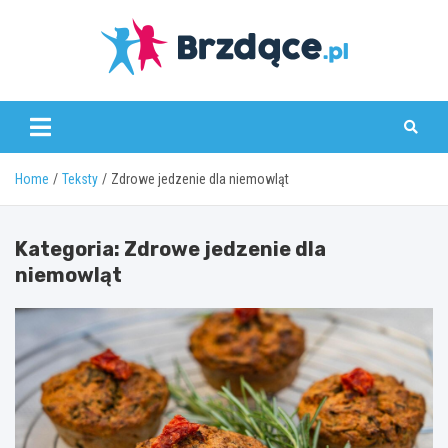
Skip
to
content
Brzdące.pl
Home
Teksty
Zdrowe jedzenie dla niemowląt
Kategoria:
Zdrowe jedzenie dla
niemowląt