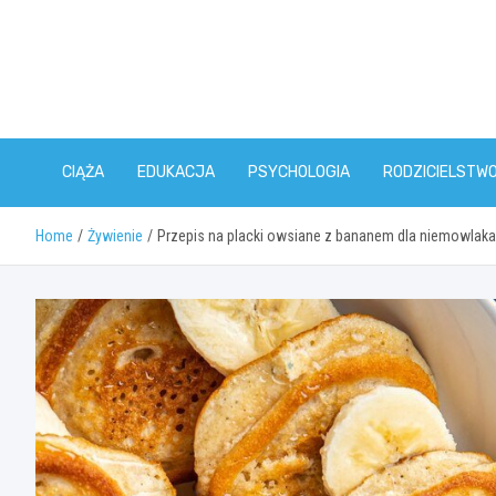
Skip
to
content
CIĄŻA
EDUKACJA
PSYCHOLOGIA
RODZICIELSTW
Home
Żywienie
Przepis na placki owsiane z bananem dla niemowlaka