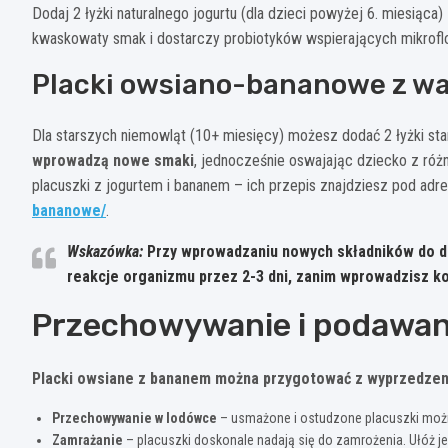
Dodaj 2 łyżki naturalnego jogurtu (dla dzieci powyżej 6. miesiąca
kwaskowaty smak i dostarczy probiotyków wspierających mikroflo
Placki owsiano-bananowe z w
Dla starszych niemowląt (10+ miesięcy) możesz dodać 2 łyżki star
wprowadzą nowe smaki
, jednocześnie oswajając dziecko z róż
placuszki z jogurtem i bananem – ich przepis znajdziesz pod ad
bananowe/
.
Wskazówka:
Przy wprowadzaniu nowych składników do di
reakcje organizmu przez 2-3 dni, zanim wprowadzisz ko
Przechowywanie i podawan
Placki owsiane z bananem można przygotować z wyprzedze
Przechowywanie w lodówce
– usmażone i ostudzone placuszki moż
Zamrażanie
– placuszki doskonale nadają się do zamrożenia. Ułóż j