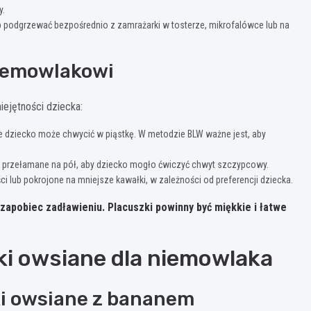
y.
 podgrzewać bezpośrednio z zamrażarki w tosterze, mikrofalówce lub na
niemowlakowi
ejętności dziecka:
re dziecko może chwycić w piąstkę. W metodzie BLW ważne jest, aby
 przełamane na pół, aby dziecko mogło ćwiczyć chwyt szczypcowy.
 lub pokrojone na mniejsze kawałki, w zależności od preferencji dziecka.
zapobiec zadławieniu.
Placuszki powinny być miękkie i łatwe
ki owsiane dla niemowlaka
i owsiane z bananem