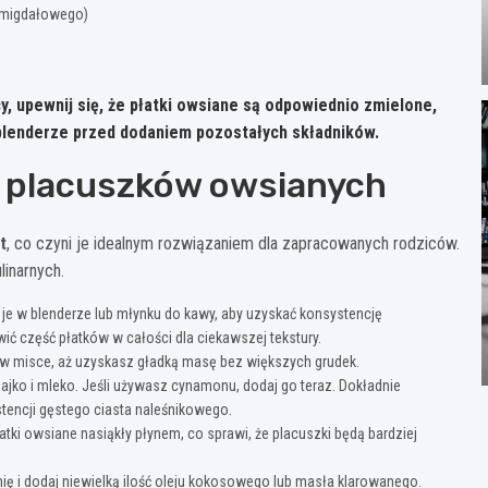
. migdałowego)
y, upewnij się, że płatki owsiane są odpowiednio zmielone,
w blenderze przed dodaniem pozostałych składników.
 placuszków owsianych
t
, co czyni je idealnym rozwiązaniem dla zapracowanych rodziców.
inarnych.
l je w blenderze lub młynku do kawy, aby uzyskać konsystencję
ć część płatków w całości dla ciekawszej tekstury.
 w misce, aż uzyskasz gładką masę bez większych grudek.
ajko i mleko. Jeśli używasz cynamonu, dodaj go teraz. Dokładnie
stencji gęstego ciasta naleśnikowego.
tki owsiane nasiąkły płynem, co sprawi, że placuszki będą bardziej
ię i dodaj niewielką ilość oleju kokosowego lub masła klarowanego.