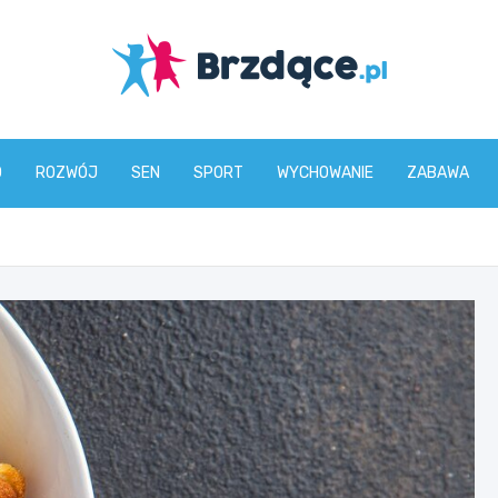
Brzdące.pl
O
ROZWÓJ
SEN
SPORT
WYCHOWANIE
ZABAWA