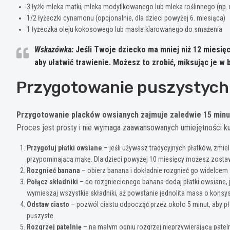
3 łyżki mleka matki, mleka modyfikowanego lub mleka roślinnego (np
1/2 łyżeczki cynamonu (opcjonalnie, dla dzieci powyżej 6. miesiąca)
1 łyżeczka oleju kokosowego lub masła klarowanego do smażenia
Wskazówka:
Jeśli Twoje dziecko ma mniej niż 12 miesięc
aby ułatwić trawienie. Możesz to zrobić, miksując je 
Przygotowanie puszystych
Przygotowanie placków owsianych zajmuje zaledwie 15 minu
Proces jest prosty i nie wymaga zaawansowanych umiejętności kul
Przygotuj płatki owsiane
– jeśli używasz tradycyjnych płatków, zmie
przypominającą mąkę. Dla dzieci powyżej 10 miesięcy możesz zostawi
Rozgnieć banana
– obierz banana i dokładnie rozgnieć go widelcem
Połącz składniki
– do rozgniecionego banana dodaj płatki owsiane, j
wymieszaj wszystkie składniki, aż powstanie jednolita masa o konsy
Odstaw ciasto
– pozwól ciastu odpocząć przez około 5 minut, aby pła
puszyste.
Rozgrzej patelnię
– na małym ogniu rozgrzej nieprzywierającą pateln