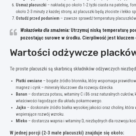
Usmaż placuszki
– nakładaj po około 1-2 łyżki ciasta na patelnię, 
około 2-3 minuty z każdej strony, aż placuszki będą złociste i lekko s
Ostudź przed podaniem
– zawsze sprawdź temperaturę placuszków p
Wskazówka dla smażenia:
Utrzymuj niską temperaturę podc
pozostając surowe w środku. Cierpliwość jest kluczem 
Wartości odżywcze plackó
Te proste placuszki są skarbnicą składników odżywczych niezbęd
Płatki owsiane
– bogate źródło błonnika, który wspomaga prawidłową
magnez i cynk – minerały kluczowe dla rozwoju dziecka.
Banan
– dostarcza potasu, witaminy C i B6 oraz naturalnych cukrów,
właściwości łagodzące dla układu pokarmowego.
Jajko
– doskonałe źródło białka wysokiej jakości oraz choliny, która
wspierające rozwój wzroku.
Mleko
– dostarcza wapnia i witaminy D, niezbędnych dla rozwoju koś
W jednej porcji (2-3 małe placuszki) znajduje się około: