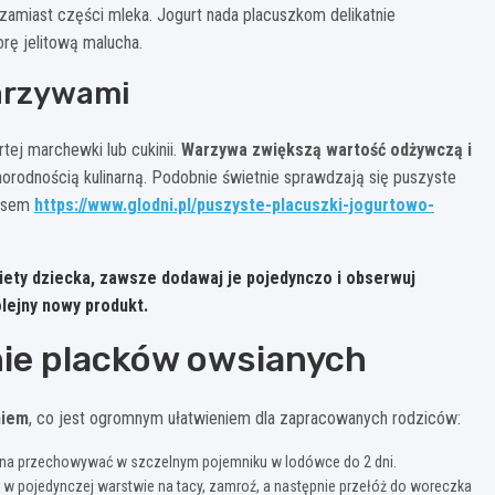
) zamiast części mleka. Jogurt nada placuszkom delikatnie
rę jelitową malucha.
arzywami
tej marchewki lub cukinii.
Warzywa zwiększą wartość odżywczą i
norodnością kulinarną. Podobnie świetnie sprawdzają się puszyste
resem
https://www.glodni.pl/puszyste-placuszki-jogurtowo-
ety dziecka, zawsze dodawaj je pojedynczo i obserwuj
lejny nowy produkt.
ie placków owsianych
niem
, co jest ogromnym ułatwieniem dla zapracowanych rodziców:
na przechowywać w szczelnym pojemniku w lodówce do 2 dni.
e w pojedynczej warstwie na tacy, zamroź, a następnie przełóż do woreczka