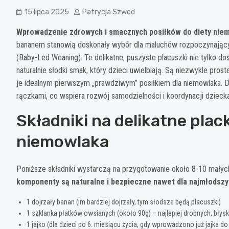
15 lipca 2025
Patrycja Szwed
Wprowadzenie zdrowych i smacznych posiłków do diety nie
bananem stanowią doskonały wybór dla maluchów rozpoczynający
(Baby-Led Weaning). Te delikatne, puszyste placuszki nie tylko 
naturalnie słodki smak, który dzieci uwielbiają. Są niezwykle pros
je idealnym pierwszym „prawdziwym” posiłkiem dla niemowlaka. Dz
rączkami, co wspiera rozwój samodzielności i koordynacji dziecka
Składniki na delikatne pla
niemowlaka
Poniższe składniki wystarczą na przygotowanie około 8-10 małyc
komponenty są naturalne i bezpieczne nawet dla najmłodszy
1 dojrzały banan (im bardziej dojrzały, tym słodsze będą placuszki)
1 szklanka płatków owsianych (około 90g) – najlepiej drobnych, bły
1 jajko (dla dzieci po 6. miesiącu życia, gdy wprowadzono już jajka do 