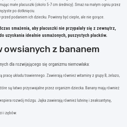
formując małe placuszki (około 5-7 cm średnicy). Smaż na małym ogniu przez
prężyste po dotknięciu.
rzed podaniem ich dziecku. Powinny być ciepłe, ale nie gorące.
zas smażenia, aby placuszki nie przypalały się z zewnątrz,
do uzyskania idealnie usmażonych, puszystych placków.
w owsianych z bananem
nych dla rozwijającego się organizmu niemowlaka:
 pracę układu trawiennego. Zawierają również witaminy z grupy B, żelazo,
 które są łatwo przyswajalne przez organizm dziecka. Banany mają również
 wspiera rozwój mózgu. Jajka zawierają również luteinę i zeaksantynę,
ci i zębów.