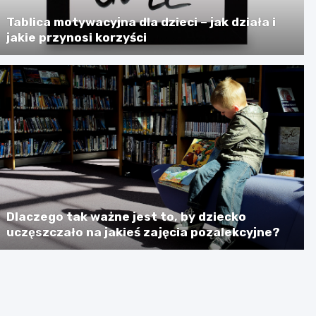
Tablica motywacyjna dla dzieci – jak działa i
jakie przynosi korzyści
Dlaczego tak ważne jest to, by dziecko
uczęszczało na jakieś zajęcia pozalekcyjne?