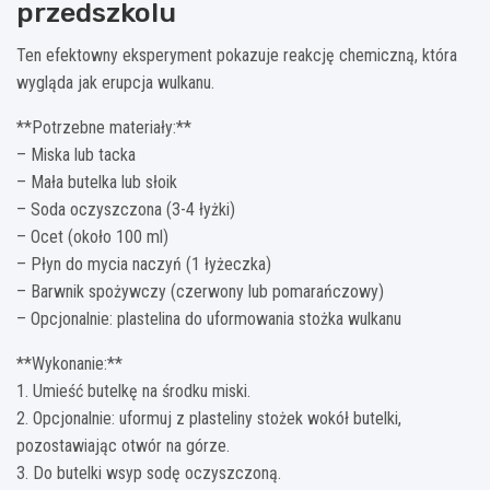
przedszkolu
Ten efektowny eksperyment pokazuje reakcję chemiczną, która
wygląda jak erupcja wulkanu.
**Potrzebne materiały:**
– Miska lub tacka
– Mała butelka lub słoik
– Soda oczyszczona (3-4 łyżki)
– Ocet (około 100 ml)
– Płyn do mycia naczyń (1 łyżeczka)
– Barwnik spożywczy (czerwony lub pomarańczowy)
– Opcjonalnie: plastelina do uformowania stożka wulkanu
**Wykonanie:**
1. Umieść butelkę na środku miski.
2. Opcjonalnie: uformuj z plasteliny stożek wokół butelki,
pozostawiając otwór na górze.
3. Do butelki wsyp sodę oczyszczoną.