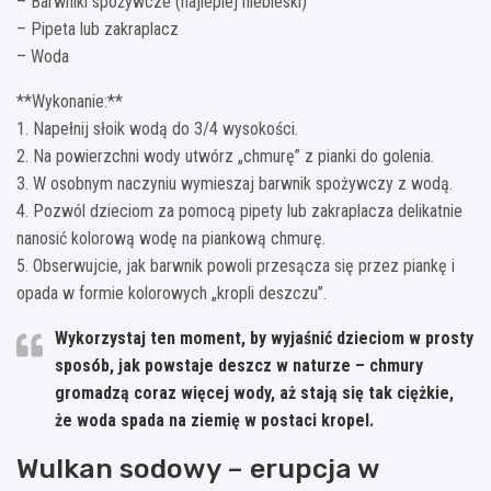
– Barwniki spożywcze (najlepiej niebieski)
– Pipeta lub zakraplacz
– Woda
**Wykonanie:**
1. Napełnij słoik wodą do 3/4 wysokości.
2. Na powierzchni wody utwórz „chmurę” z pianki do golenia.
3. W osobnym naczyniu wymieszaj barwnik spożywczy z wodą.
4. Pozwól dzieciom za pomocą pipety lub zakraplacza delikatnie
nanosić kolorową wodę na piankową chmurę.
5. Obserwujcie, jak barwnik powoli przesącza się przez piankę i
opada w formie kolorowych „kropli deszczu”.
Wykorzystaj ten moment, by wyjaśnić dzieciom w prosty
sposób, jak powstaje deszcz w naturze – chmury
gromadzą coraz więcej wody, aż stają się tak ciężkie,
że woda spada na ziemię w postaci kropel.
Wulkan sodowy – erupcja w