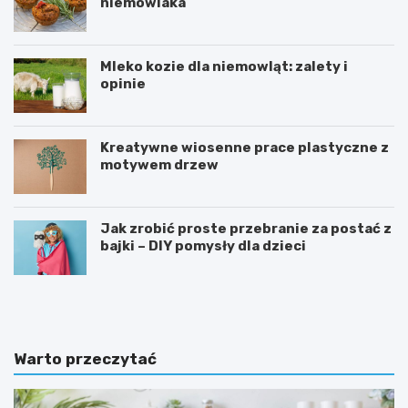
niemowlaka
Mleko kozie dla niemowląt: zalety i
opinie
Kreatywne wiosenne prace plastyczne z
motywem drzew
Jak zrobić proste przebranie za postać z
bajki – DIY pomysły dla dzieci
T
D
a
l
b
a
l
c
i
z
Warto przeczytać
c
e
a
g
m
o