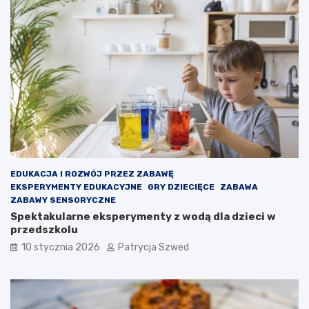
o
t
t
a
y
k
w
w
a
a
c
ż
y
n
j
e
n
j
a
e
d
s
l
t
a
t
d
o
EDUKACJA I ROZWÓJ PRZEZ ZABAWĘ
z
,
EKSPERYMENTY EDUKACYJNE
GRY DZIECIĘCE
ZABAWA
i
b
ZABAWY SENSORYCZNE
e
y
Spektakularne eksperymenty z wodą dla dzieci w
c
d
przedszkolu
i
z
10 stycznia 2026
Patrycja Szwed
–
i
j
e
a
c
k
k
d
o