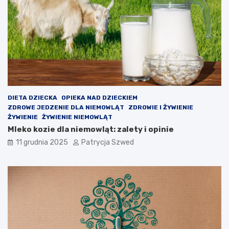
ś
i
c
a
i
p
o
z
a
l
e
k
c
DIETA DZIECKA
OPIEKA NAD DZIECKIEM
y
ZDROWE JEDZENIE DLA NIEMOWLĄT
ZDROWIE I ŻYWIENIE
j
ŻYWIENIE
ŻYWIENIE NIEMOWLĄT
n
Mleko kozie dla niemowląt: zalety i opinie
e
11 grudnia 2025
Patrycja Szwed
?