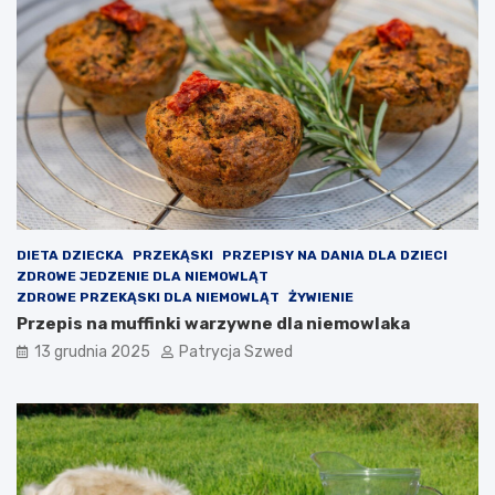
z
u
i
c
a
z
ł
ę
a
s
i
z
j
c
a
z
k
a
i
ł
e
o
p
n
DIETA DZIECKA
PRZEKĄSKI
PRZEPISY NA DANIA DLA DZIECI
r
a
ZDROWE JEDZENIE DLA NIEMOWLĄT
z
j
ZDROWE PRZEKĄSKI DLA NIEMOWLĄT
ŻYWIENIE
y
a
Przepis na muffinki warzywne dla niemowlaka
n
k
o
i
13 grudnia 2025
Patrycja Szwed
s
e
i
ś
k
z
o
a
r
j
z
ę
y
c