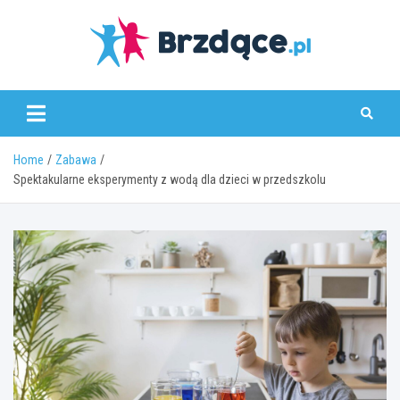
Skip
to
content
Brzdące.pl
Home
Zabawa
Spektakularne eksperymenty z wodą dla dzieci w przedszkolu