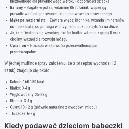
niezbędnego dla prawidłowego wzroku i odporności dziecka.
Banany
– Bogate w potas, witaminę B6 i błonnik, wspierają
prawidłowe funkcjonowanie układu nerwowego i trawiennego.
Mąka pełnoziarnista
– Zawiera więcej błonnika, witamin i minerałów
niż mąka biała, co pomaga w utrzymaniu uczucia sytości na dłużej.
Jajka
– Dostarczają wysokiej jakości białka, witamin z grupy B oraz
choliny, ważnej dla rozwoju mózgu.
Cynamon
– Posiada właściwości przeciwutleniające i
przeciwzapalne.
W jednej muffince (przy założeniu, że z przepisu wychodzi 12
sztuk) znajduje się około:
Kalorie: 160-180 kcal
Białko: 3-4 g
Węglowodany: 25-28 g
Błonnik: 3-4 g
Cukry: 10-12 g (głównie naturalne z owoców i miodu)
Tłuszcze: 6-7 g
Kiedy podawać dzieciom babeczki