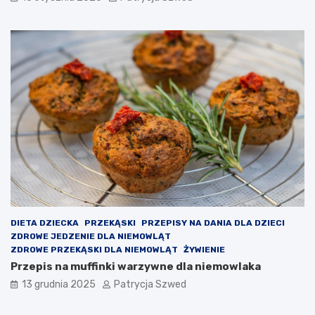
–
i
j
e
a
c
k
k
d
o
z
u
i
c
a
z
ł
ę
a
s
i
z
j
c
a
z
k
a
i
ł
e
o
p
n
DIETA DZIECKA
PRZEKĄSKI
PRZEPISY NA DANIA DLA DZIECI
r
a
ZDROWE JEDZENIE DLA NIEMOWLĄT
z
j
ZDROWE PRZEKĄSKI DLA NIEMOWLĄT
ŻYWIENIE
y
a
Przepis na muffinki warzywne dla niemowlaka
n
k
o
i
13 grudnia 2025
Patrycja Szwed
s
e
i
ś