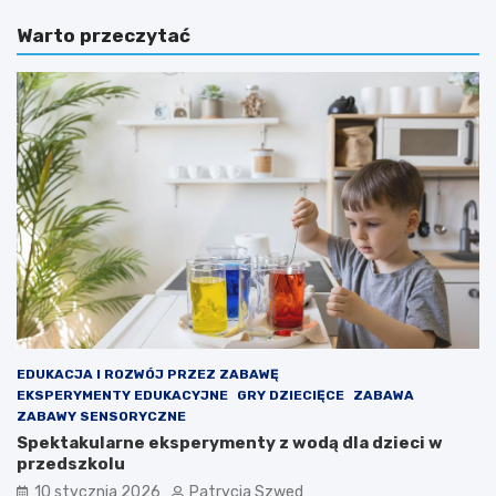
i
z
Warto przeczytać
c
e
a
g
m
o
o
t
t
a
y
k
w
w
a
a
c
ż
y
n
j
e
n
j
a
e
d
s
l
t
a
t
d
o
EDUKACJA I ROZWÓJ PRZEZ ZABAWĘ
z
,
EKSPERYMENTY EDUKACYJNE
GRY DZIECIĘCE
ZABAWA
i
b
ZABAWY SENSORYCZNE
e
y
Spektakularne eksperymenty z wodą dla dzieci w
c
d
przedszkolu
i
z
10 stycznia 2026
Patrycja Szwed