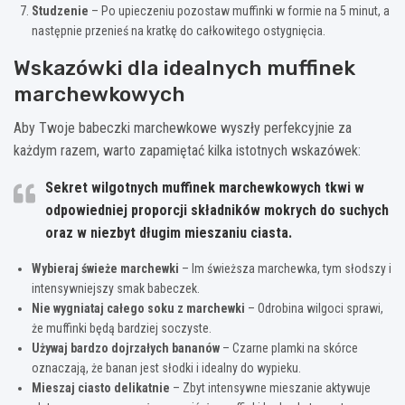
Studzenie
– Po upieczeniu pozostaw muffinki w formie na 5 minut, a
następnie przenieś na kratkę do całkowitego ostygnięcia.
Wskazówki dla idealnych muffinek
marchewkowych
Aby Twoje babeczki marchewkowe wyszły perfekcyjnie za
każdym razem, warto zapamiętać kilka istotnych wskazówek:
Sekret wilgotnych muffinek marchewkowych tkwi w
odpowiedniej proporcji składników mokrych do suchych
oraz w niezbyt długim mieszaniu ciasta.
Wybieraj świeże marchewki
– Im świeższa marchewka, tym słodszy i
intensywniejszy smak babeczek.
Nie wygniataj całego soku z marchewki
– Odrobina wilgoci sprawi,
że muffinki będą bardziej soczyste.
Używaj bardzo dojrzałych bananów
– Czarne plamki na skórce
oznaczają, że banan jest słodki i idealny do wypieku.
Mieszaj ciasto delikatnie
– Zbyt intensywne mieszanie aktywuje