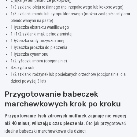
2 jajka (w temperaturze pokojowej)
1/3 szklanki oleju roślinnego (np. rzepakowego lub kokosowego)
1/3 szklanki miodu lub syropu klonowego (można zastąpić daktylami
blendowanymi na pastę)
1 łyżeczka ekstraktu waniliowego
1 i 1/2 szklanki mąki pełnoziarnistej
1 łyżeczka sody oczyszczonej
1 łyżeczka proszku do pieczenia
1 łyżeczka cynamonu
1/2 łyżeczki imbiru (opcjonalnie)
Szczypta soli
1/2 szklanki rodzynek lub posiekanych orzechów (opcjonalnie, dla
dzieci powyżej 3 lat)
Przygotowanie babeczek
marchewkowych krok po kroku
Przygotowanie tych zdrowych muffinek zajmuje nie więcej
niż 40 minut, wliczając czas pieczenia.
Oto jak przygotować
idealne babeczki marchewkowe dla dzieci: