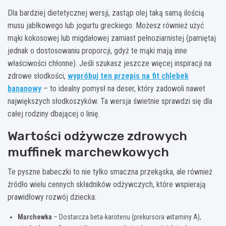
Dla bardziej dietetycznej wersji, zastąp olej taką samą ilością
musu jabłkowego lub jogurtu greckiego. Możesz również użyć
mąki kokosowej lub migdałowej zamiast pełnoziarnistej (pamiętaj
jednak o dostosowaniu proporcji, gdyż te mąki mają inne
właściwości chłonne). Jeśli szukasz jeszcze więcej inspiracji na
zdrowe słodkości,
wypróbuj ten przepis na fit chlebek
bananowy
– to idealny pomysł na deser, który zadowoli nawet
największych słodkoszyków. Ta wersja świetnie sprawdzi się dla
całej rodziny dbającej o linię.
Wartości odżywcze zdrowych
muffinek marchewkowych
Te pyszne babeczki to nie tylko smaczna przekąska, ale również
źródło wielu cennych składników odżywczych, które wspierają
prawidłowy rozwój dziecka:
Marchewka
– Dostarcza beta-karotenu (prekursora witaminy A),