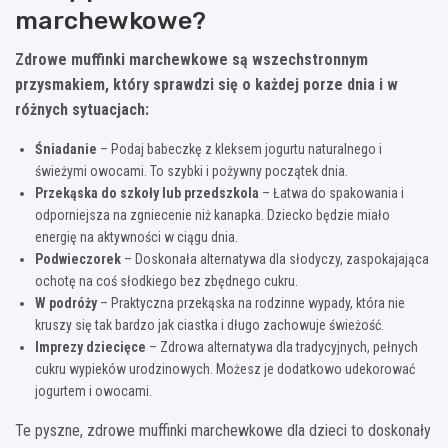
marchewkowe?
Zdrowe muffinki marchewkowe są wszechstronnym
przysmakiem, który sprawdzi się o każdej porze dnia i w
różnych sytuacjach:
Śniadanie
– Podaj babeczkę z kleksem jogurtu naturalnego i
świeżymi owocami. To szybki i pożywny początek dnia.
Przekąska do szkoły lub przedszkola
– Łatwa do spakowania i
odporniejsza na zgniecenie niż kanapka. Dziecko będzie miało
energię na aktywności w ciągu dnia.
Podwieczorek
– Doskonała alternatywa dla słodyczy, zaspokajająca
ochotę na coś słodkiego bez zbędnego cukru.
W podróży
– Praktyczna przekąska na rodzinne wypady, która nie
kruszy się tak bardzo jak ciastka i długo zachowuje świeżość.
Imprezy dziecięce
– Zdrowa alternatywa dla tradycyjnych, pełnych
cukru wypieków urodzinowych. Możesz je dodatkowo udekorować
jogurtem i owocami.
Te pyszne, zdrowe muffinki marchewkowe dla dzieci to doskonały