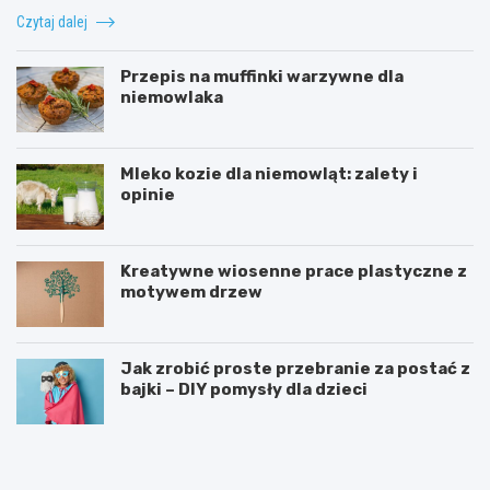
Czytaj dalej
Przepis na muffinki warzywne dla
niemowlaka
Mleko kozie dla niemowląt: zalety i
opinie
Kreatywne wiosenne prace plastyczne z
motywem drzew
Jak zrobić proste przebranie za postać z
bajki – DIY pomysły dla dzieci
T
D
a
l
b
a
l
c