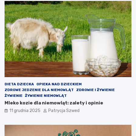
k
z
o
a
r
j
z
ę
y
c
ś
i
c
a
i
p
o
z
a
l
e
k
c
DIETA DZIECKA
OPIEKA NAD DZIECKIEM
y
ZDROWE JEDZENIE DLA NIEMOWLĄT
ZDROWIE I ŻYWIENIE
j
ŻYWIENIE
ŻYWIENIE NIEMOWLĄT
n
Mleko kozie dla niemowląt: zalety i opinie
e
11 grudnia 2025
Patrycja Szwed
?