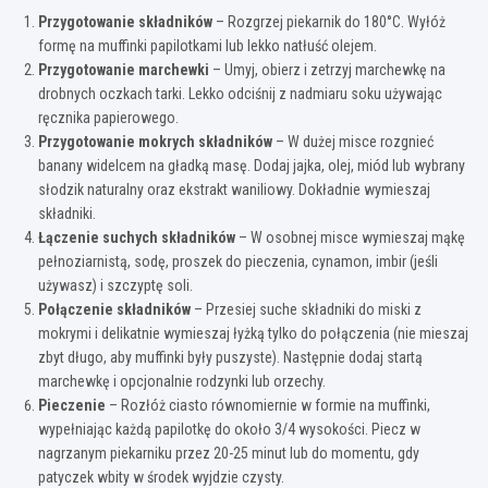
Przygotowanie składników
– Rozgrzej piekarnik do 180°C. Wyłóż
formę na muffinki papilotkami lub lekko natłuść olejem.
Przygotowanie marchewki
– Umyj, obierz i zetrzyj marchewkę na
drobnych oczkach tarki. Lekko odciśnij z nadmiaru soku używając
ręcznika papierowego.
Przygotowanie mokrych składników
– W dużej misce rozgnieć
banany widelcem na gładką masę. Dodaj jajka, olej, miód lub wybrany
słodzik naturalny oraz ekstrakt waniliowy. Dokładnie wymieszaj
składniki.
Łączenie suchych składników
– W osobnej misce wymieszaj mąkę
pełnoziarnistą, sodę, proszek do pieczenia, cynamon, imbir (jeśli
używasz) i szczyptę soli.
Połączenie składników
– Przesiej suche składniki do miski z
mokrymi i delikatnie wymieszaj łyżką tylko do połączenia (nie mieszaj
zbyt długo, aby muffinki były puszyste). Następnie dodaj startą
marchewkę i opcjonalnie rodzynki lub orzechy.
Pieczenie
– Rozłóż ciasto równomiernie w formie na muffinki,
wypełniając każdą papilotkę do około 3/4 wysokości. Piecz w
nagrzanym piekarniku przez 20-25 minut lub do momentu, gdy
patyczek wbity w środek wyjdzie czysty.