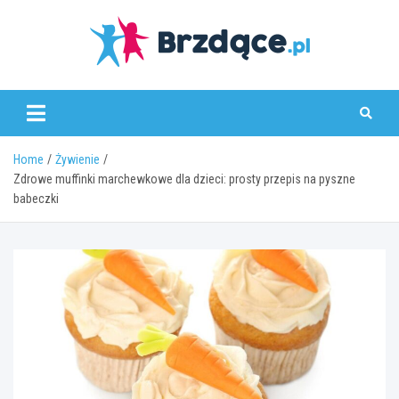
Skip
to
content
Brzdące.pl
Home
Żywienie
Zdrowe muffinki marchewkowe dla dzieci: prosty przepis na pyszne
babeczki