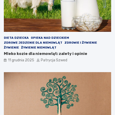
i
p
o
z
a
l
e
k
c
DIETA DZIECKA
OPIEKA NAD DZIECKIEM
y
ZDROWE JEDZENIE DLA NIEMOWLĄT
ZDROWIE I ŻYWIENIE
j
ŻYWIENIE
ŻYWIENIE NIEMOWLĄT
n
Mleko kozie dla niemowląt: zalety i opinie
e
11 grudnia 2025
Patrycja Szwed
?