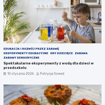
w
w
a
a
c
ż
y
n
j
e
n
j
a
e
d
s
l
t
a
t
d
o
EDUKACJA I ROZWÓJ PRZEZ ZABAWĘ
z
,
EKSPERYMENTY EDUKACYJNE
GRY DZIECIĘCE
ZABAWA
i
b
ZABAWY SENSORYCZNE
e
y
Spektakularne eksperymenty z wodą dla dzieci w
c
d
przedszkolu
i
z
10 stycznia 2026
Patrycja Szwed
–
i
j
e
a
c
k
k
d
o
z
u
i
c