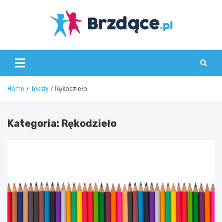
Skip
to
content
Brzdące.pl
Home
Teksty
Rękodzieło
Kategoria:
Rękodzieło