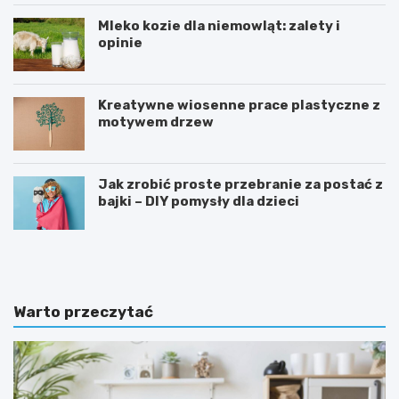
Mleko kozie dla niemowląt: zalety i
opinie
Kreatywne wiosenne prace plastyczne z
motywem drzew
Jak zrobić proste przebranie za postać z
bajki – DIY pomysły dla dzieci
T
D
a
l
b
a
l
c
i
z
Warto przeczytać
c
e
a
g
m
o
o
t
t
a
y
k