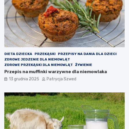
a
z
ł
ę
a
s
i
z
j
c
a
z
k
a
i
ł
e
o
p
n
DIETA DZIECKA
PRZEKĄSKI
PRZEPISY NA DANIA DLA DZIECI
r
a
ZDROWE JEDZENIE DLA NIEMOWLĄT
z
j
ZDROWE PRZEKĄSKI DLA NIEMOWLĄT
ŻYWIENIE
y
a
Przepis na muffinki warzywne dla niemowlaka
n
k
o
i
13 grudnia 2025
Patrycja Szwed
s
e
i
ś
k
z
o
a
r
j
z
ę
y
c
ś
i
c
a