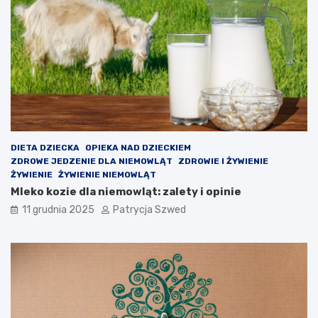
y
c
ś
i
c
a
i
p
o
z
a
l
e
k
c
DIETA DZIECKA
OPIEKA NAD DZIECKIEM
y
ZDROWE JEDZENIE DLA NIEMOWLĄT
ZDROWIE I ŻYWIENIE
j
ŻYWIENIE
ŻYWIENIE NIEMOWLĄT
n
Mleko kozie dla niemowląt: zalety i opinie
e
11 grudnia 2025
Patrycja Szwed
?