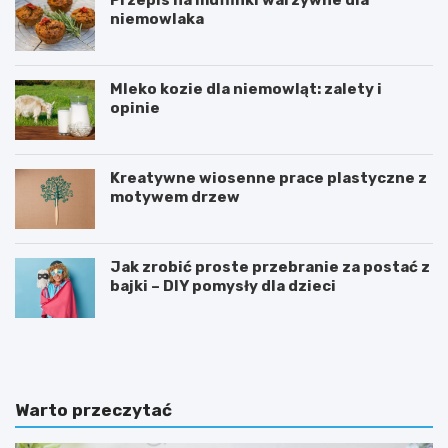
Przepis na muffinki warzywne dla
niemowlaka
Mleko kozie dla niemowląt: zalety i
opinie
Kreatywne wiosenne prace plastyczne z
motywem drzew
Jak zrobić proste przebranie za postać z
bajki – DIY pomysły dla dzieci
T
D
a
l
b
a
l
c
i
z
Warto przeczytać
c
e
a
g