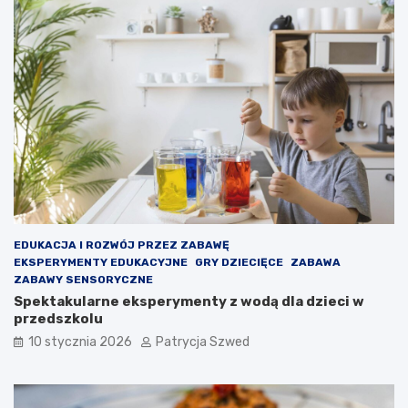
m
o
o
t
t
a
y
k
w
w
a
a
c
ż
y
n
j
e
n
j
a
e
d
s
l
t
a
t
d
o
EDUKACJA I ROZWÓJ PRZEZ ZABAWĘ
z
,
EKSPERYMENTY EDUKACYJNE
GRY DZIECIĘCE
ZABAWA
i
b
ZABAWY SENSORYCZNE
e
y
Spektakularne eksperymenty z wodą dla dzieci w
c
d
przedszkolu
i
z
10 stycznia 2026
Patrycja Szwed
–
i
j
e
a
c
k
k