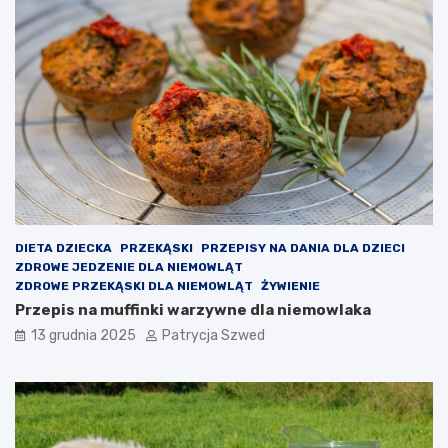
d
o
z
u
i
c
a
z
ł
ę
a
s
i
z
j
c
a
z
k
a
i
ł
e
o
p
n
DIETA DZIECKA
PRZEKĄSKI
PRZEPISY NA DANIA DLA DZIECI
r
a
ZDROWE JEDZENIE DLA NIEMOWLĄT
z
j
ZDROWE PRZEKĄSKI DLA NIEMOWLĄT
ŻYWIENIE
y
a
Przepis na muffinki warzywne dla niemowlaka
n
k
o
i
13 grudnia 2025
Patrycja Szwed
s
e
i
ś
k
z
o
a
r
j
z
ę