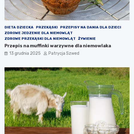
a
z
k
a
i
ł
e
o
p
n
DIETA DZIECKA
PRZEKĄSKI
PRZEPISY NA DANIA DLA DZIECI
r
a
ZDROWE JEDZENIE DLA NIEMOWLĄT
z
j
ZDROWE PRZEKĄSKI DLA NIEMOWLĄT
ŻYWIENIE
y
a
Przepis na muffinki warzywne dla niemowlaka
n
k
o
i
13 grudnia 2025
Patrycja Szwed
s
e
i
ś
k
z
o
a
r
j
z
ę
y
c
ś
i
c
a
i
p
o
z
a
l