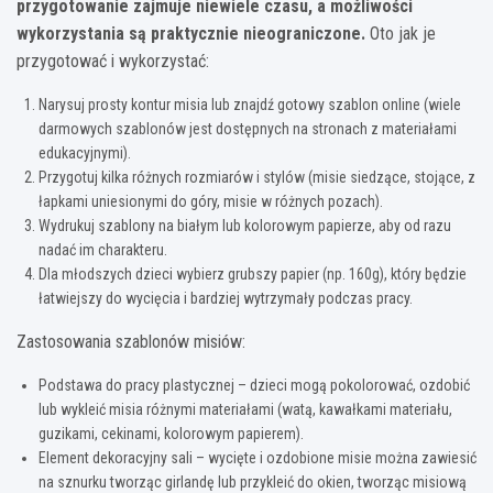
przygotowanie zajmuje niewiele czasu, a możliwości
wykorzystania są praktycznie nieograniczone.
Oto jak je
przygotować i wykorzystać:
Narysuj prosty kontur misia lub znajdź gotowy szablon online (wiele
darmowych szablonów jest dostępnych na stronach z materiałami
edukacyjnymi).
Przygotuj kilka różnych rozmiarów i stylów (misie siedzące, stojące, z
łapkami uniesionymi do góry, misie w różnych pozach).
Wydrukuj szablony na białym lub kolorowym papierze, aby od razu
nadać im charakteru.
Dla młodszych dzieci wybierz grubszy papier (np. 160g), który będzie
łatwiejszy do wycięcia i bardziej wytrzymały podczas pracy.
Zastosowania szablonów misiów:
Podstawa do pracy plastycznej – dzieci mogą pokolorować, ozdobić
lub wykleić misia różnymi materiałami (watą, kawałkami materiału,
guzikami, cekinami, kolorowym papierem).
Element dekoracyjny sali – wycięte i ozdobione misie można zawiesić
na sznurku tworząc girlandę lub przykleić do okien, tworząc misiową