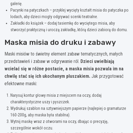
galerię.
Pacynki na patyczkach – przyklej wycięty kształt misia do patyczka po
lodach, aby dzieci mogły odgrywać scenki teatralne.
Zakładki do książek – dodaj tasiemkę do wyciętego misia, aby
stworzyć praktyczną i uroczą zakładkę, którą dzieci zabiorą do domu.
Maska misia do druku i zabawy
Maski misiów to świetny element zabaw tematycznych, małych
przedstawień i zabaw w odgrywanie ról.
Dzieci uwielbiają
wcielać się w różne postacie, a maska misia pozwala im na
chwilę stać się ich ukochanym pluszakiem.
Jak przygotować
efektowne maski:
Narysuj kontur głowy misia z miejscem na oczy, dodaj
charakterystyczne uszy i pyszczek.
Wydrukuj szablon na sztywniejszym papierze (najlepiej o gramaturze
160-200g, aby maska była stabilna).
Wytnij maskę wraz z otworami na oczy, dbając o precyzję,
szczególnie wokół oczu.