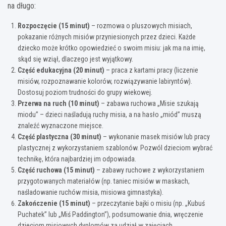
na długo:
Rozpoczęcie (15 minut)
– rozmowa o pluszowych misiach,
pokazanie różnych misiów przyniesionych przez dzieci. Każde
dziecko może krótko opowiedzieć o swoim misiu: jak ma na imię,
skąd się wziął, dlaczego jest wyjątkowy.
Część edukacyjna (20 minut)
– praca z kartami pracy (liczenie
misiów, rozpoznawanie kolorów, rozwiązywanie labiryntów).
Dostosuj poziom trudności do grupy wiekowej.
Przerwa na ruch (10 minut)
– zabawa ruchowa „Misie szukają
miodu” – dzieci naśladują ruchy misia, a na hasło „miód” muszą
znaleźć wyznaczone miejsce.
Część plastyczna (30 minut)
– wykonanie masek misiów lub pracy
plastycznej z wykorzystaniem szablonów. Pozwól dzieciom wybrać
technikę, która najbardziej im odpowiada.
Część ruchowa (15 minut)
– zabawy ruchowe z wykorzystaniem
przygotowanych materiałów (np. taniec misiów w maskach,
naśladowanie ruchów misia, misiowa gimnastyka).
Zakończenie (15 minut)
– przeczytanie bajki o misiu (np. „Kubuś
Puchatek” lub „Miś Paddington”), podsumowanie dnia, wręczenie
dzieciom misiowych dyplomów za udział w zajęciach.