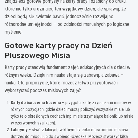
znajdziesz gotowe pomysły na karty pracy i szablony do druku,
które nie tylko urozmaicą ten wyjątkowy dzień, ale sprawią, że
dzieci będą się świetnie bawić, jednocześnie rozwijając
różnorodne umiejętności – od zdolności manualnych po logiczne
myślenie.
Gotowe karty pracy na Dzień
Pluszowego Misia
Karty pracy stanowią fundament zajęć edukacyjnych dla dzieci w
różnym wieku. Dzięki nim nauka staje się zabawą, a zabawa –
nauką. Oto propozycje, które możesz łatwo przygotować i
wykorzystać podczas misiowych zajęć:
Karty do ćwiczenia liczenia
– przygotuj kartę z rysunkami misiów w
różnych pozycjach, gdzie dzieci muszą policzyć wszystkie misie lub
tylko te o określonych cechach (np. misie trzymające balonik lub misie
w czerwonych szalikach).
Labirynty
– stwórz labirynt, w którym dziecko musi pomóc misiowi
dotrzeć do miodu lub do swojego łóżeczka. Możesz stworzyć kilka