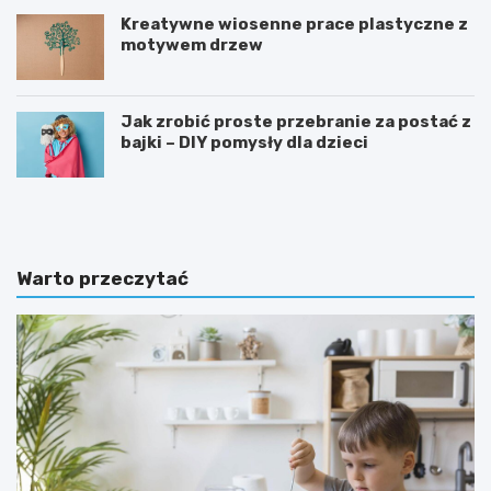
Kreatywne wiosenne prace plastyczne z
motywem drzew
Jak zrobić proste przebranie za postać z
bajki – DIY pomysły dla dzieci
T
D
a
l
b
a
l
c
i
z
Warto przeczytać
c
e
a
g
m
o
o
t
t
a
y
k
w
w
a
a
c
ż
y
n
j
e