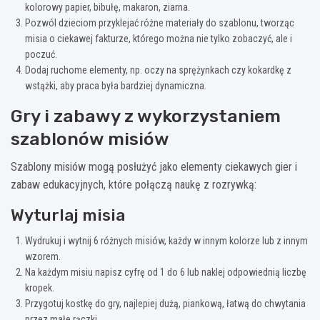
kolorowy papier, bibułę, makaron, ziarna.
Pozwól dzieciom przyklejać różne materiały do szablonu, tworząc
misia o ciekawej fakturze, którego można nie tylko zobaczyć, ale i
poczuć.
Dodaj ruchome elementy, np. oczy na sprężynkach czy kokardkę z
wstążki, aby praca była bardziej dynamiczna.
Gry i zabawy z wykorzystaniem
szablonów misiów
Szablony misiów mogą posłużyć jako elementy ciekawych gier i
zabaw edukacyjnych, które połączą naukę z rozrywką:
Wyturlaj misia
Wydrukuj i wytnij 6 różnych misiów, każdy w innym kolorze lub z innym
wzorem.
Na każdym misiu napisz cyfrę od 1 do 6 lub naklej odpowiednią liczbę
kropek.
Przygotuj kostkę do gry, najlepiej dużą, piankową, łatwą do chwytania
przez małe rączki.