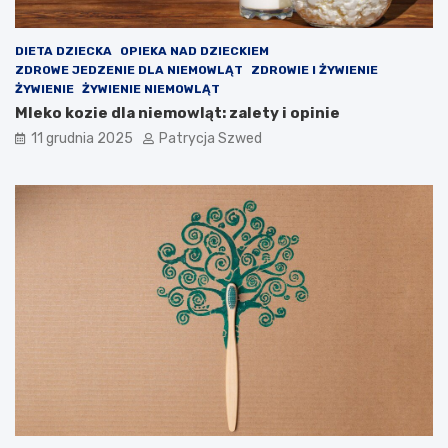
e
k
c
DIETA DZIECKA
OPIEKA NAD DZIECKIEM
y
ZDROWE JEDZENIE DLA NIEMOWLĄT
ZDROWIE I ŻYWIENIE
j
ŻYWIENIE
ŻYWIENIE NIEMOWLĄT
n
Mleko kozie dla niemowląt: zalety i opinie
e
11 grudnia 2025
Patrycja Szwed
?