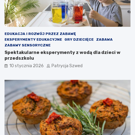
n
j
a
e
d
s
l
t
a
t
d
o
EDUKACJA I ROZWÓJ PRZEZ ZABAWĘ
z
,
EKSPERYMENTY EDUKACYJNE
GRY DZIECIĘCE
ZABAWA
i
b
ZABAWY SENSORYCZNE
e
y
Spektakularne eksperymenty z wodą dla dzieci w
c
d
przedszkolu
i
z
10 stycznia 2026
Patrycja Szwed
–
i
j
e
a
c
k
k
d
o
z
u
i
c
a
z
ł
ę
a
s
i
z
j
c